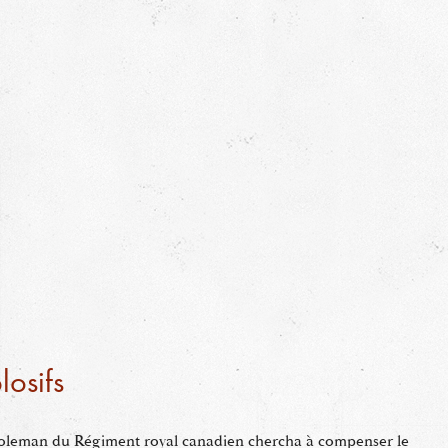
losifs
 Coleman du Régiment royal canadien chercha à compenser le