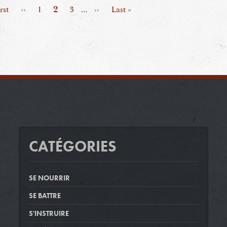
Page
2
mière
rst
Page
‹‹
Page
1
Page
3
…
Page
››
Dernière
Last »
ge
précédente
suivante
page
CATÉGORIES
SE NOURRIR
SE BATTRE
S'INSTRUIRE