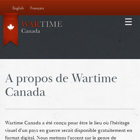
Aller
English
Français
au
Main
contenu
ÉDUCATION
principal
navigation
À NOTRE PROPOS
CONTACT
A propos de Wartime
Canada
Wartime Canada a été conçu pour être le lieu où l'héritage
visuel d'un pays en guerre serait disponible gratuitement en
format digital. Nous mettons l'accent sur le genre de