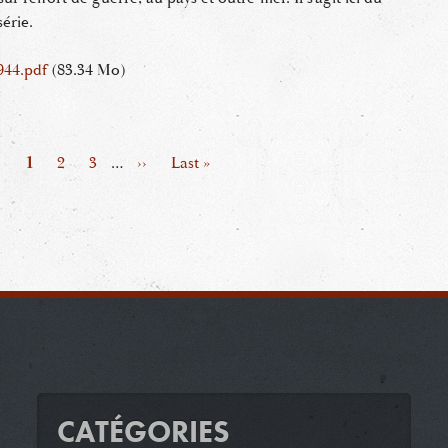
érie.
944.pdf
(83.34 Mo)
Page
1
Page
2
Page
3
…
Page
››
Dernière
Last »
suivante
page
CATÉGORIES