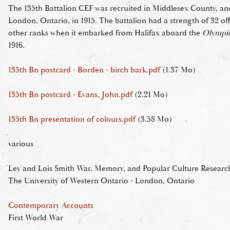
The 135th Battalion CEF was recruited in Middlesex County, an
London, Ontario, in 1915. The battalion had a strength of 32 off
other ranks when it embarked from Halifax aboard the
Olympi
1916.
135th Bn postcard - Borden - birch bark.pdf
(1.37 Mo)
135th Bn postcard - Evans, John.pdf
(2.21 Mo)
135th Bn presentation of colours.pdf
(3.58 Mo)
various
Ley and Lois Smith War, Memory, and Popular Culture Research
The University of Western Ontario - London, Ontario
Contemporary Accounts
First World War