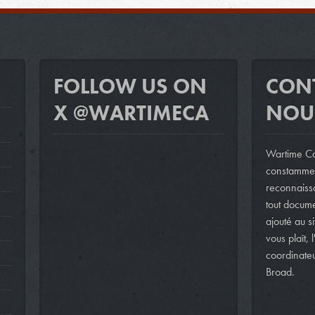
FOLLOW US ON
CON
X @WARTIMECA
NOU
Wartime Ca
constammen
reconnaissa
tout docum
ajouté au si
vous plaît, 
coordinateu
Broad.