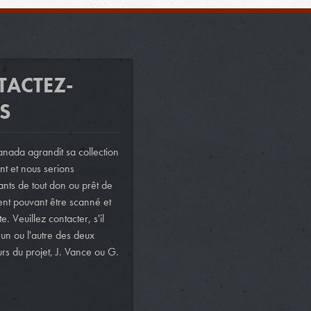
TACTEZ-
S
nada agrandit sa collection
t et nous serions
nts de tout don ou prêt de
ent pouvant être scanné et
te. Veuillez contacter, s'il
l'un ou l'autre des deux
rs du projet, J. Vance ou G.