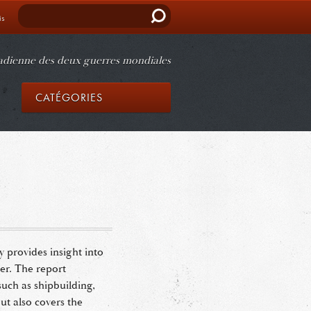
Rechercher
is
nadienne des deux guerres mondiales
CATÉGORIES
y provides insight into
er. The report
such as shipbuilding,
t also covers the