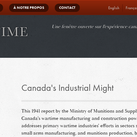
À NOTRE PROPOS
CONTACT
English
França
gation
Une fenêtre ouverte sur l'expérience ca
Canada's Industrial Might
This 1941 report by the Ministry of Munitions and Suppl
Canada's wartime manufacturing and construction pow
addresses primary wartime industries' efforts in sectors 
small arms manufacturing, and munitions production, bu