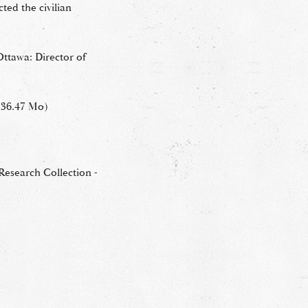
ted the civilian
.
ttawa: Director of
(36.47 Mo)
esearch Collection -