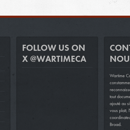
FOLLOW US ON
CON
X @WARTIMECA
NOU
Wartime Ca
constammen
reconnaissa
tout docum
ajouté au si
vous plaît, 
coordinateu
Broad.