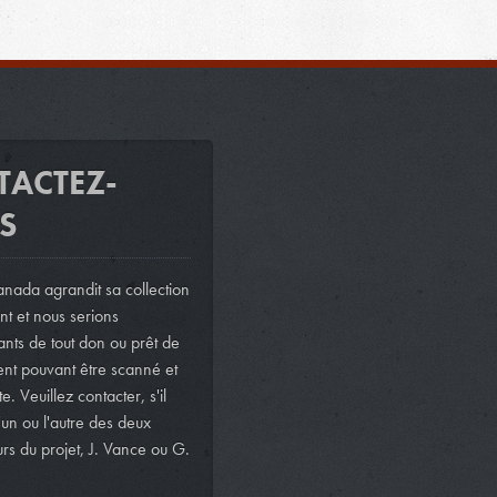
TACTEZ-
S
nada agrandit sa collection
t et nous serions
nts de tout don ou prêt de
ent pouvant être scanné et
te. Veuillez contacter, s'il
l'un ou l'autre des deux
rs du projet, J. Vance ou G.